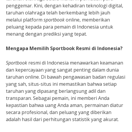
penggemar. Kini, dengan kehadiran teknologi digital,
taruhan olahraga telah berkembang lebih jauh
melalui platform
sportbook
online, memberikan
peluang kepada para pemain di Indonesia untuk
menang dengan prediksi yang tepat.
Mengapa Memilih Sportbook Resmi di Indonesia?
Sportbook
resmi di Indonesia menawarkan keamanan
dan kepercayaan yang sangat penting dalam dunia
taruhan online. Di bawah pengawasan badan regulasi
yang sah, situs-situs ini memastikan bahwa setiap
taruhan yang dipasang berlangsung adil dan
transparan. Sebagai pemain, ini memberi Anda
kepastian bahwa uang Anda aman, permainan diatur
secara profesional, dan peluang yang diberikan
adalah hasil dari perhitungan statistik yang akurat.