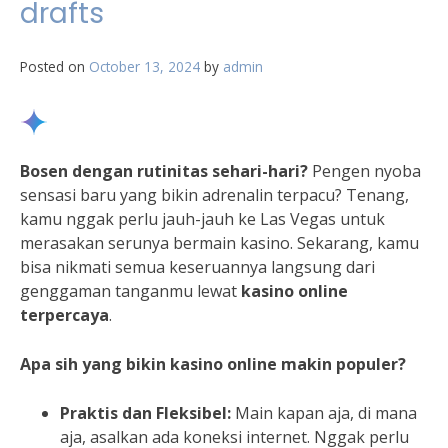
drafts
Posted on
October 13, 2024
by
admin
Bosen dengan rutinitas sehari-hari?
Pengen nyoba
sensasi baru yang bikin adrenalin terpacu? Tenang,
kamu nggak perlu jauh-jauh ke Las Vegas untuk
merasakan serunya bermain kasino. Sekarang, kamu
bisa nikmati semua keseruannya langsung dari
genggaman tanganmu lewat
kasino online
terpercaya
.
Apa sih yang bikin kasino online makin populer?
Praktis dan Fleksibel:
Main kapan aja, di mana
aja, asalkan ada koneksi internet. Nggak perlu