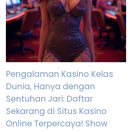
Pengalaman Kasino Kelas
Dunia, Hanya dengan
Sentuhan Jari: Daftar
Sekarang di Situs Kasino
Online Terpercaya! Show