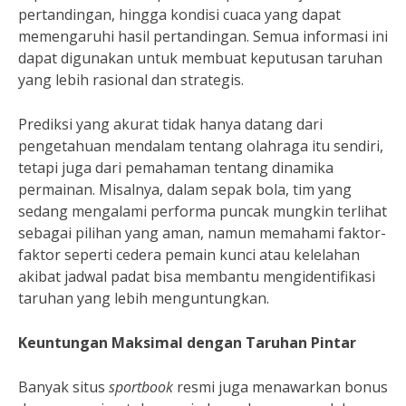
pertandingan, hingga kondisi cuaca yang dapat
memengaruhi hasil pertandingan. Semua informasi ini
dapat digunakan untuk membuat keputusan taruhan
yang lebih rasional dan strategis.
Prediksi yang akurat tidak hanya datang dari
pengetahuan mendalam tentang olahraga itu sendiri,
tetapi juga dari pemahaman tentang dinamika
permainan. Misalnya, dalam sepak bola, tim yang
sedang mengalami performa puncak mungkin terlihat
sebagai pilihan yang aman, namun memahami faktor-
faktor seperti cedera pemain kunci atau kelelahan
akibat jadwal padat bisa membantu mengidentifikasi
taruhan yang lebih menguntungkan.
Keuntungan Maksimal dengan Taruhan Pintar
Banyak situs
sportbook
resmi juga menawarkan bonus