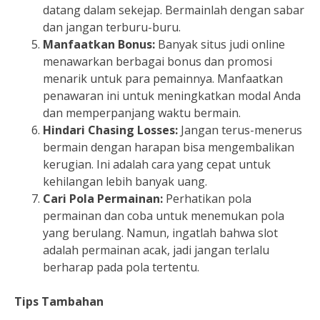
datang dalam sekejap. Bermainlah dengan sabar
dan jangan terburu-buru.
Manfaatkan Bonus:
Banyak situs judi online
menawarkan berbagai bonus dan promosi
menarik untuk para pemainnya. Manfaatkan
penawaran ini untuk meningkatkan modal Anda
dan memperpanjang waktu bermain.
Hindari Chasing Losses:
Jangan terus-menerus
bermain dengan harapan bisa mengembalikan
kerugian. Ini adalah cara yang cepat untuk
kehilangan lebih banyak uang.
Cari Pola Permainan:
Perhatikan pola
permainan dan coba untuk menemukan pola
yang berulang. Namun, ingatlah bahwa slot
adalah permainan acak, jadi jangan terlalu
berharap pada pola tertentu.
Tips Tambahan