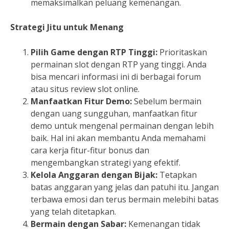
memaksimalkan peluang kemenangan.
Strategi Jitu untuk Menang
Pilih Game dengan RTP Tinggi:
Prioritaskan
permainan slot dengan RTP yang tinggi. Anda
bisa mencari informasi ini di berbagai forum
atau situs review slot online.
Manfaatkan Fitur Demo:
Sebelum bermain
dengan uang sungguhan, manfaatkan fitur
demo untuk mengenal permainan dengan lebih
baik. Hal ini akan membantu Anda memahami
cara kerja fitur-fitur bonus dan
mengembangkan strategi yang efektif.
Kelola Anggaran dengan Bijak:
Tetapkan
batas anggaran yang jelas dan patuhi itu. Jangan
terbawa emosi dan terus bermain melebihi batas
yang telah ditetapkan.
Bermain dengan Sabar:
Kemenangan tidak