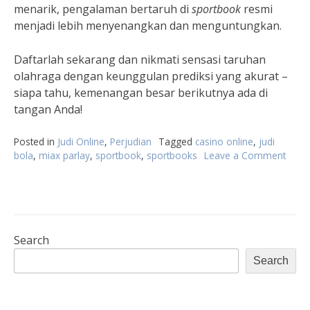
menarik, pengalaman bertaruh di
sportbook
resmi
menjadi lebih menyenangkan dan menguntungkan.
Daftarlah sekarang dan nikmati sensasi taruhan
olahraga dengan keunggulan prediksi yang akurat –
siapa tahu, kemenangan besar berikutnya ada di
tangan Anda!
Posted in
Judi Online
,
Perjudian
Tagged
casino online
,
judi
bola
,
miax parlay
,
sportbook
,
sportbooks
Leave a Comment
on
Spor
Resm
Indon
–
Mena
Taru
Search
Anda
Search
deng
Predi
Tepat