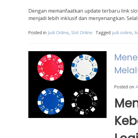
Dengan memanfaatkan update terbaru link slot t
menjadi lebih inklusif dan menyenangkan. Sela
Posted in
Judi Online
,
Slot Online
Tagged
judi online
,
l
Mene
Melal
Posted on
A
Men
Keb