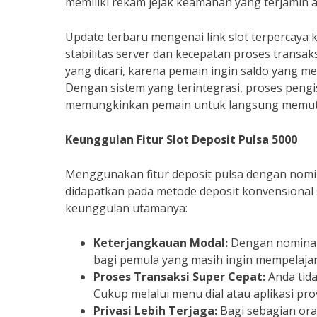
memiliki rekam jejak keamanan yang terjamin ag
Update terbaru mengenai link slot terpercaya k
stabilitas server dan kecepatan proses transak
yang dicari, karena pemain ingin saldo yang 
Dengan sistem yang terintegrasi, proses pengis
memungkinkan pemain untuk langsung memut
Keunggulan Fitur Slot Deposit Pulsa 5000
Menggunakan fitur deposit pulsa dengan nomi
didapatkan pada metode deposit konvensional s
keunggulan utamanya:
Keterjangkauan Modal:
Dengan nomina
bagi pemula yang masih ingin mempelaja
Proses Transaksi Super Cepat:
Anda tida
Cukup melalui menu dial atau aplikasi prov
Privasi Lebih Terjaga:
Bagi sebagian ora