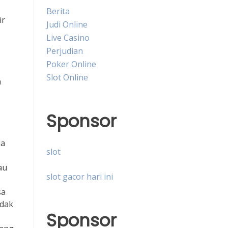
Berita
ir
Judi Online
Live Casino
Perjudian
Poker Online
Slot Online
a
Sponsor
da
slot
au
slot gacor hari ini
sa
idak
Sponsor