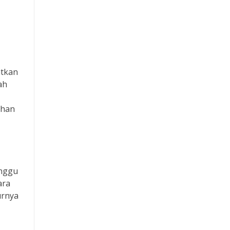
atkan
ah
uhan
unggu
ara
urnya