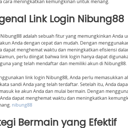
a cara meningkatkan kemungkinan untuk menang.
enal Link Login Nibung88
n Nibung88 adalah sebuah fitur yang memungkinkan Anda u
akun Anda dengan cepat dan mudah. Dengan menggunakan
da dapat menghemat waktu dan meningkatkan efisiensi dal
Namun, perlu diingat bahwa link login hanya dapat digunak
guna yang telah mendaftar dan memiliki akun di Nibung88.
ggunakan link login Nibung88, Anda perlu memasukkan a
kata sandi Anda yang telah terdaftar. Setelah itu, Anda dapa
masuk ke akun Anda dan mulai bermain. Dengan menggun
n, Anda dapat menghemat waktu dan meningkatkan kemung
nang.
nibung88
tegi Bermain yang Efektif