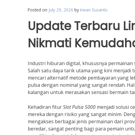
Posted on
July 29, 2026
by
Irwan Susanto
Update Terbaru Lin
Nikmati Kemudahan
Industri hiburan digital, khususnya permainan
Salah satu daya tarik utama yang kini menjadi
mencari alternatif metode pembayaran yang lebi
pulsa dengan nominal yang sangat rendah. Ha
kalangan untuk merasakan sensasi bermain ta
Kehadiran fitur
Slot Pulsa 5000
menjadi solusi c
mereka dengan risiko yang sangat minim. Deng
mengakses berbagai jenis permainan dari prov
beredar, sangat penting bagi para pemain untu