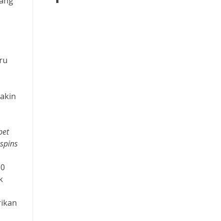
yang
ru
makin
bet
 spins
00
k
rikan