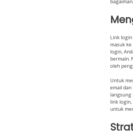
bagaiman
Meng
Link logi
masuk ke 
login, An
bermain. 
oleh peng
Untuk men
email dan 
langsung 
link logi
untuk me
Stra