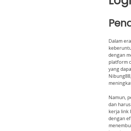
Log
Pen
Dalam era
keberuntu
dengan me
platform 
yang dapa
Nibung88,
meningka
Namun, pe
dan harus
kerja lin
dengan efe
menembus 