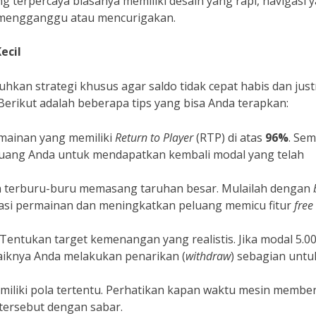
ng terpercaya biasanya memiliki desain yang rapi, navigasi 
mengganggu atau mencurigakan.
ecil
kan strategi khusus agar saldo tidak cepat habis dan just
rikut adalah beberapa tips yang bisa Anda terapkan:
mainan yang memiliki
Return to Player
(RTP) di atas
96%
. Se
eluang Anda untuk mendapatkan kembali modal yang telah
 terburu-buru memasang taruhan besar. Mulailah dengan
asi permainan dan meningkatkan peluang memicu fitur
free
Tentukan target kemenangan yang realistis. Jika modal 5.0
aiknya Anda melakukan penarikan (
withdraw
) sebagian untu
miliki pola tertentu. Perhatikan kapan waktu mesin membe
ersebut dengan sabar.