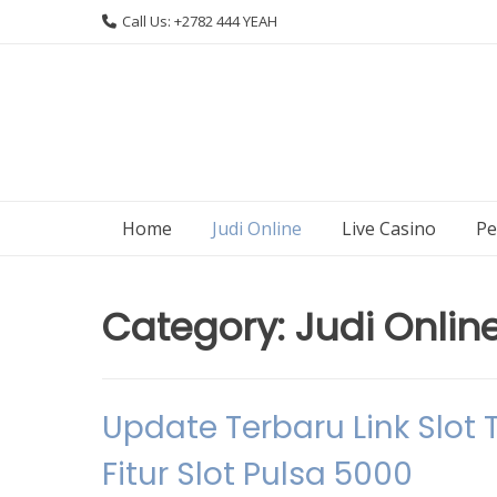
Skip
Call Us: +2782 444 YEAH
to
content
Home
Judi Online
Live Casino
Pe
Category:
Judi Onlin
Update Terbaru Link Slo
Fitur Slot Pulsa 5000