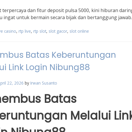
erpercaya dan fitur deposit pulsa 5000, kini hiburan darin
lu ingat untuk bermain secara bijak dan bertanggung jawab.
ive casino
,
rtp live
,
rtp slot
,
slot gacor
,
slot online
mbus Batas Keberuntungan
ui Link Login Nibung88
pril 22, 2026
by
Irwan Susanto
embus Batas
eruntungan Melalui Lin