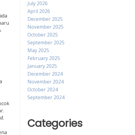
July 2026
April 2026
pada
December 2025
baru
November 2025
.
October 2025
September 2025
May 2025
February 2025
January 2025
December 2024
a
November 2024
October 2024
September 2024
cocok
r.
M.
Categories
ena