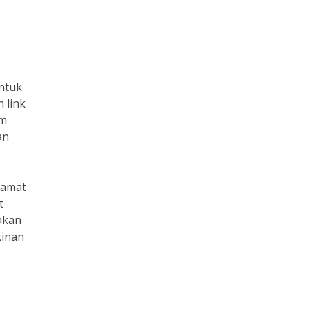
ntuk
 link
am
an
lamat
t
akan
kinan