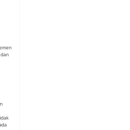
jemen
 dan
an
idak
ada