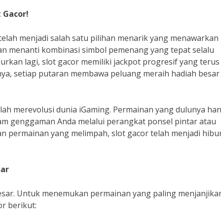
t Gacor!
 telah menjadi salah satu pilihan menarik yang menawarkan
dan menanti kombinasi simbol pemenang yang tepat selalu
kan lagi, slot gacor memiliki jackpot progresif yang terus
tinya, setiap putaran membawa peluang meraih hadiah besar
telah merevolusi dunia iGaming. Permainan yang dulunya ha
dalam genggaman Anda melalui perangkat ponsel pintar atau
n permainan yang melimpah, slot gacor telah menjadi hibu
sar
esar. Untuk menemukan permainan yang paling menjanjika
 berikut: