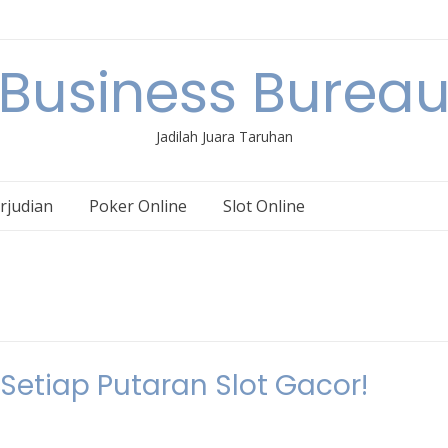
Business Burea
Jadilah Juara Taruhan
rjudian
Poker Online
Slot Online
Setiap Putaran Slot Gacor!