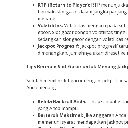
RTP (Return to Player):
RTP menunjukkan
bermain slot gacor dalam jangka panjang
menang.
Volatilitas:
Volatilitas mengacu pada seb
gacor. Slot gacor dengan volatilitas tingg
sedangkan slot gacor dengan volatilitas r
Jackpot Progresif:
Jackpot progresif teru
dimenangkan, jumlahnya akan direset ke n
Tips Bermain Slot Gacor untuk Menang Jack
Setelah memilih slot gacor dengan jackpot bes
Anda menang:
Kelola Bankroll Anda:
Tetapkan batas tar
yang Anda mampu.
Bertaruh Maksimal:
Jika anggaran Anda
memenuhi syarat mendapatkan jackpot pr