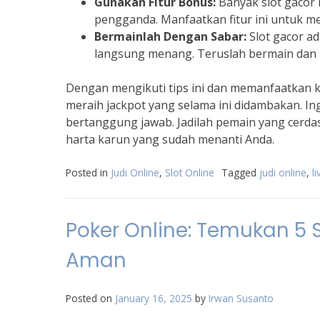
Gunakan Fitur Bonus:
Banyak slot gacor m
pengganda. Manfaatkan fitur ini untuk 
Bermainlah Dengan Sabar:
Slot gacor ad
langsung menang. Teruslah bermain dan 
Dengan mengikuti tips ini dan memanfaatkan k
meraih jackpot yang selama ini didambakan. In
bertanggung jawab. Jadilah pemain yang cerdas
harta karun yang sudah menanti Anda.
Posted in
Judi Online
,
Slot Online
Tagged
judi online
,
l
Poker Online: Temukan 5 
Aman
Posted on
January 16, 2025
by
Irwan Susanto