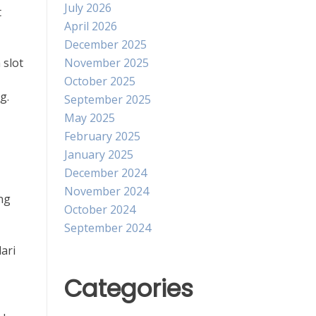
July 2026
t
April 2026
December 2025
 slot
November 2025
October 2025
g.
September 2025
May 2025
February 2025
January 2025
December 2024
November 2024
ng
October 2024
September 2024
ari
Categories