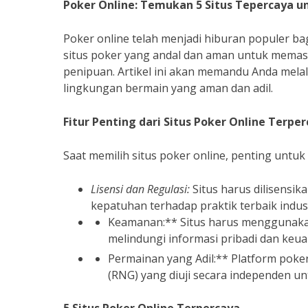
Poker Online: Temukan 5 Situs Tepercaya 
Poker online telah menjadi hiburan populer ba
situs poker yang andal dan aman untuk mema
penipuan. Artikel ini akan memandu Anda melal
lingkungan bermain yang aman dan adil.
Fitur Penting dari Situs Poker Online Terpe
Saat memilih situs poker online, penting untu
Lisensi dan Regulasi:
Situs harus dilisensik
kepatuhan terhadap praktik terbaik indust
Keamanan:** Situs harus menggunakan
melindungi informasi pribadi dan ke
Permainan yang Adil:** Platform pok
(RNG) yang diuji secara independen 