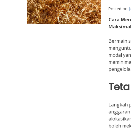
Posted on
J
Cara Men
Maksima
Bermain s
menguntun
modal ya
meminimal
pengelolaa
Tet
Langkah p
anggaran 
alokasikan
boleh mel