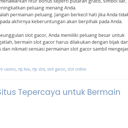
enawarkan fitur bonus seperti putaran gratis, simbol liar,
meningkatkan peluang menang Anda.
alah permainan peluang. Jangan berkecil hati jika Anda tida
pada akhirnya keberuntungan akan berpihak pada Anda.
eunggulan slot gacor, Anda memiliki peluang besar untuk
gatlah, bermain slot gacor harus dilakukan dengan bijak da
 dan nikmati sensasi permainan slot gacor sambil mengeja
ive casino
,
rtp live
,
rtp slot
,
slot gacor
,
slot online
Situs Tepercaya untuk Bermain