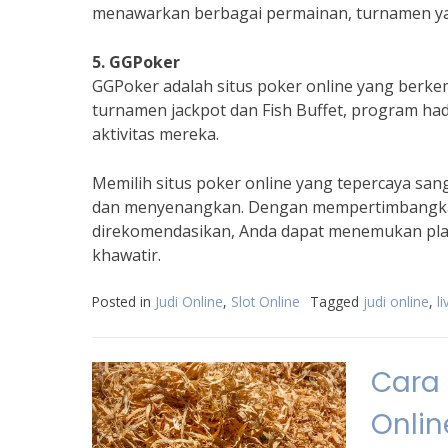
menawarkan berbagai permainan, turnamen ya
5. GGPoker
GGPoker adalah situs poker online yang berkem
turnamen jackpot dan Fish Buffet, program h
aktivitas mereka.
Memilih situs poker online yang tepercaya s
dan menyenangkan. Dengan mempertimbangkan f
direkomendasikan, Anda dapat menemukan pla
khawatir.
Posted in
Judi Online
,
Slot Online
Tagged
judi online
,
l
Cara 
Onlin