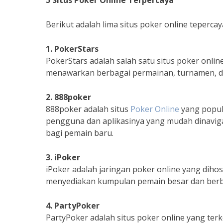
5 Situs Poker Online Terpercaya
Berikut adalah lima situs poker online tepercay
1. PokerStars
PokerStars adalah salah satu situs poker online
menawarkan berbagai permainan, turnamen, da
2. 888poker
888poker adalah situs
Poker Online
yang popul
pengguna dan aplikasinya yang mudah dinavigas
bagi pemain baru.
3. iPoker
iPoker adalah jaringan poker online yang dihos
menyediakan kumpulan pemain besar dan berb
4. PartyPoker
PartyPoker adalah situs poker online yang terk