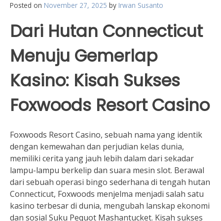
Posted on
November 27, 2025
by
Irwan Susanto
Dari Hutan Connecticut
Menuju Gemerlap
Kasino: Kisah Sukses
Foxwoods Resort Casino
Foxwoods Resort Casino, sebuah nama yang identik
dengan kemewahan dan perjudian kelas dunia,
memiliki cerita yang jauh lebih dalam dari sekadar
lampu-lampu berkelip dan suara mesin slot. Berawal
dari sebuah operasi bingo sederhana di tengah hutan
Connecticut, Foxwoods menjelma menjadi salah satu
kasino terbesar di dunia, mengubah lanskap ekonomi
dan sosial Suku Pequot Mashantucket. Kisah sukses