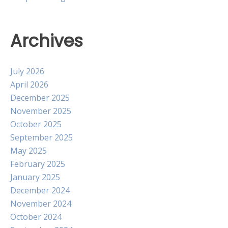
Archives
July 2026
April 2026
December 2025
November 2025
October 2025
September 2025
May 2025
February 2025
January 2025
December 2024
November 2024
October 2024