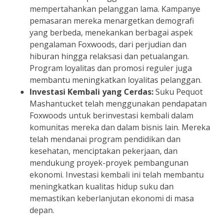
mempertahankan pelanggan lama. Kampanye
pemasaran mereka menargetkan demografi
yang berbeda, menekankan berbagai aspek
pengalaman Foxwoods, dari perjudian dan
hiburan hingga relaksasi dan petualangan.
Program loyalitas dan promosi reguler juga
membantu meningkatkan loyalitas pelanggan.
Investasi Kembali yang Cerdas:
Suku Pequot
Mashantucket telah menggunakan pendapatan
Foxwoods untuk berinvestasi kembali dalam
komunitas mereka dan dalam bisnis lain. Mereka
telah mendanai program pendidikan dan
kesehatan, menciptakan pekerjaan, dan
mendukung proyek-proyek pembangunan
ekonomi. Investasi kembali ini telah membantu
meningkatkan kualitas hidup suku dan
memastikan keberlanjutan ekonomi di masa
depan.