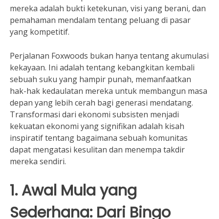
mereka adalah bukti ketekunan, visi yang berani, dan
pemahaman mendalam tentang peluang di pasar
yang kompetitif.
Perjalanan Foxwoods bukan hanya tentang akumulasi
kekayaan. Ini adalah tentang kebangkitan kembali
sebuah suku yang hampir punah, memanfaatkan
hak-hak kedaulatan mereka untuk membangun masa
depan yang lebih cerah bagi generasi mendatang.
Transformasi dari ekonomi subsisten menjadi
kekuatan ekonomi yang signifikan adalah kisah
inspiratif tentang bagaimana sebuah komunitas
dapat mengatasi kesulitan dan menempa takdir
mereka sendiri.
1. Awal Mula yang
Sederhana: Dari Bingo