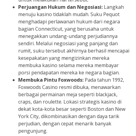
Perjuangan Hukum dan Negosiasi:
Langkah
menuju kasino tidaklah mudah. Suku Pequot
menghadapi perlawanan hukum dari negara
bagian Connecticut, yang berusaha untuk
menegakkan undang-undang perjudiannya
sendiri. Melalui negosiasi yang panjang dan
rumit, suku tersebut akhirnya berhasil mencapai
kesepakatan yang mengizinkan mereka
membuka kasino selama mereka membayar
porsi pendapatan mereka ke negara bagian.
Membuka Pintu Foxwoods:
Pada tahun 1992,
Foxwoods Casino resmi dibuka, menawarkan
berbagai permainan meja seperti blackjack,
craps, dan roulette. Lokasi strategis kasino di
dekat kota-kota besar seperti Boston dan New
York City, dikombinasikan dengan daya tarik
perjudian, dengan cepat menarik banyak
pengunjung.